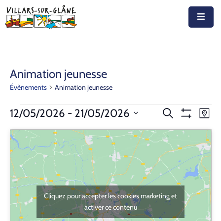
Accueil
Actualités
Animation jeunesse
Évènements
Animation jeunesse
Agenda
Autorités
Recherche
Nav
12/05/2026
 - 
21/05/2026
Recherche
Plan
Montrer
de
Sélectionnez
et
Les
Prestations
vue
Filtres
la
navigation
Év
date
Documents
de
Découvrir
vues
Cliquez pour accepter les cookies marketing et
Évènemen
Emplois
activer ce contenu