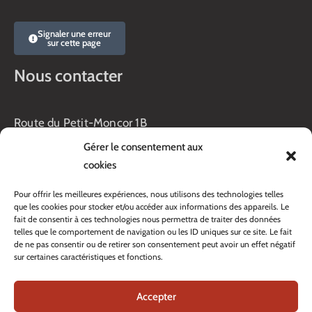
Signaler une erreur
sur cette page
Nous contacter
Route du Petit-Moncor 1B
Case postale 176
Gérer le consentement aux
1752 Villars-sur-Glâne
cookies
Horaires :
Pour offrir les meilleures expériences, nous utilisons des technologies telles
Lundi au jeudi :
que les cookies pour stocker et/ou accéder aux informations des appareils. Le
8h00 – 11h30
fait de consentir à ces technologies nous permettra de traiter des données
13h45 – 17h00
telles que le comportement de navigation ou les ID uniques sur ce site. Le fait
Vendredi :
de ne pas consentir ou de retirer son consentement peut avoir un effet négatif
sur certaines caractéristiques et fonctions.
8h00 – 16h00
Veille de fête: 13h45 – 16h00
Accepter
Tél. :
+41 26 408 33 33