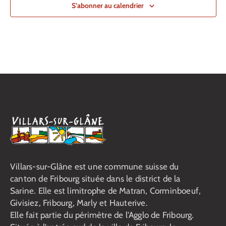
S’abonner au calendrier
16h30
-
18h30
MAI
13
Accueil enfants et ados à Villars-Animation
Centre d'animation Dailles "Chez Nous"
Rue des Platanes 21, Villars-
sur-Glâne
+1 more
16h30
-
18h30
MAI
15
Accueil enfants à Villars-Animation
Centre d'animation Dailles "Chez Nous"
Rue des Platanes 21, Villars-
sur-Glâne
+1 more
19h30
-
22h00
MAI
15
Accueil ados à Villars-Animation
Centre d'animation Dailles "Chez Nous"
Rue des Platanes 21, Villars-
Villars-sur-Glâne est une commune suisse du
sur-Glâne
+1 more
canton de Fribourg située dans le district de la
Sarine. Elle est limitrophe de Matran, Corminboeuf,
17h00
-
18h00
MAI
19
Givisiez, Fribourg, Marly et Hauterive.
Kick-Boxing
Centre d'animation "Espace Jeunes" du Platy
route du centre sportif 1,
Elle fait partie du périmètre de l’Agglo de Fribourg.
Villars-sur-Glâne