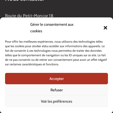
Route du Petit-Moncor 1B
Case postale 176
Gérer le consentement aux
1752 Villars-sur-Glâne
cookies
Horaires :
Pour offrir les meilleures expériences, nous utilisons des technologies telles
Lundi au jeudi :
que les cookies pour stocker et/ou accéder aux informations des appareils. Le
8h00 – 11h30
fait de consentir à ces technologies nous permettra de traiter des données
13h45 – 17h00
telles que le comportement de navigation ou les ID uniques sur ce site. Le fait
Vendredi :
de ne pas consentir ou de retirer son consentement peut avoir un effet négatif
sur certaines caractéristiques et fonctions.
8h00 – 16h00
Veille de fête: 13h45 – 16h00
Accepter
Tél. :
+41 26 408 33 33
Contacter nos services
Refuser
Filtrer
Voir les préférences