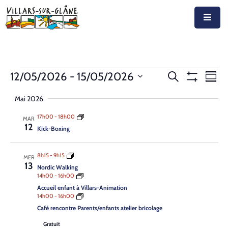
Accueil
Actualités
Recherche
Nav
12/05/2026
 - 
15/05/2026
Recherche
Résu
Montrer
de
Agenda
Sélectionnez
et
Les
Mai 2026
vue
Filtres
la
navigation
Autorités
Év
date
17h00
-
18h00
MAR
12
de
Kick-Boxing
Prestations
vues
8h15
-
9h15
MER
Documents
Évènemen
13
Nordic Walking
14h00
-
16h00
Découvrir
Accueil enfant à Villars-Animation
14h00
-
16h00
Emplois
Café rencontre Parents/enfants atelier bricolage
Gratuit