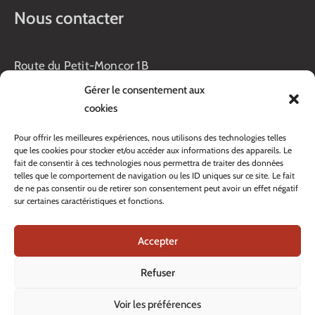
Nous contacter
Route du Petit-Moncor 1B
Case postale 176
Gérer le consentement aux
1752 Villars-sur-Glâne
cookies
Horaires :
Pour offrir les meilleures expériences, nous utilisons des technologies telles
Lundi au jeudi :
que les cookies pour stocker et/ou accéder aux informations des appareils. Le
8h00 – 11h30
fait de consentir à ces technologies nous permettra de traiter des données
13h45 – 17h00
telles que le comportement de navigation ou les ID uniques sur ce site. Le fait
Vendredi :
de ne pas consentir ou de retirer son consentement peut avoir un effet négatif
sur certaines caractéristiques et fonctions.
8h00 – 16h00
Veille de fête: 13h45 – 16h00
Accepter
Tél. :
+41 26 408 33 33
Contacter nos services
Refuser
Voir les préférences