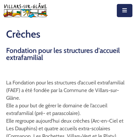
Accueil
Crèches
Actualités
Fondation pour les structures d'accueil
Agenda
extrafamilial
Autorités
Prestations
La Fondation pour les structures d’accueil extrafamilial
(FAEF) a été fondée par la Commune de Villars-sur-
Documents
Glâne.
Elle a pour but de gérer le domaine de l’accueil
Découvrir
extrafamilial (pré- et parascolaire).
Elle regroupe aujourd’hui deux crèches (Arc-en-Ciel et
Emplois
Les Dauphins) et quatre accueils extra-scolaires
(Cormanon, Les Rochettes, Villars-Vert et le Platy).