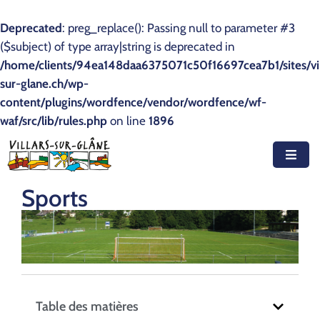
Deprecated
: preg_replace(): Passing null to parameter #3
($subject) of type array|string is deprecated in
Accueil
/home/clients/94ea148daa6375071c50f16697cea7b1/sites/vil
sur-glane.ch/wp-
Actualités
content/plugins/wordfence/vendor/wordfence/wf-
waf/src/lib/rules.php
Agenda
on line
1896
Autorités
Prestations
Sports
Documents
Découvrir
Emplois
Table des matières
Contact