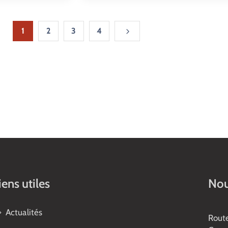
1
2
3
4
iens utiles
Nou
Actualités
Rout